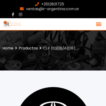
+3512801725
ventas@ir-argentina.com.ar
Home
Productos
CLK (C208/A208)