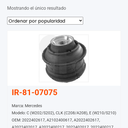
Mostrando el único resultado
IR-81-07075
Marca: Mercedes
Modelo: C (W202/S202), CLK (C208/A208), E (W210/S210)
OEM: 2022402617, A2102400617, A2022402617,
A2022402017, A2022400217, 2022402017, 2022400217,