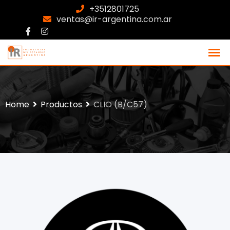
+3512801725
ventas@ir-argentina.com.ar
Home
Productos
CLIO (B/C57)