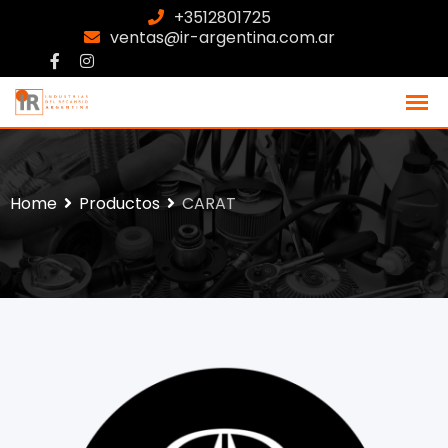
+3512801725
ventas@ir-argentina.com.ar
Home
Productos
CARAT