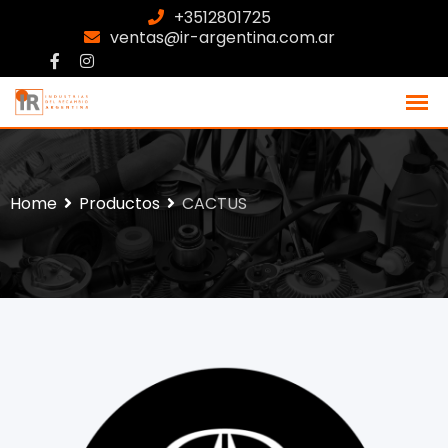
+3512801725
ventas@ir-argentina.com.ar
Home
Productos
CACTUS