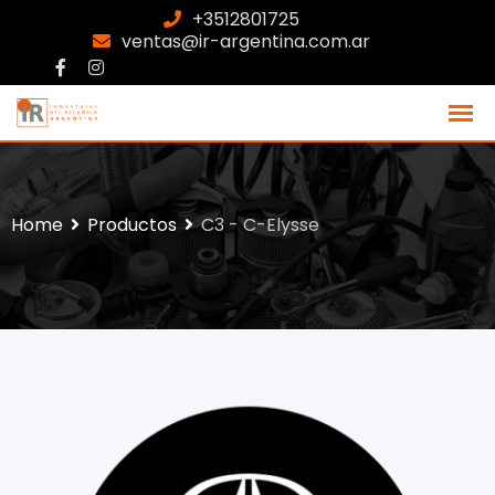
+3512801725
ventas@ir-argentina.com.ar
Home
Productos
C3 - C-Elysse