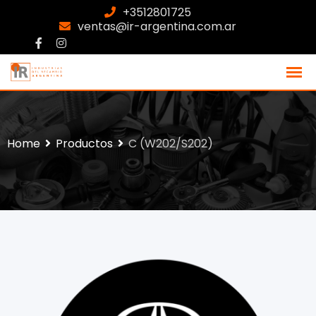
+3512801725
ventas@ir-argentina.com.ar
Home
Productos
C (W202/S202)