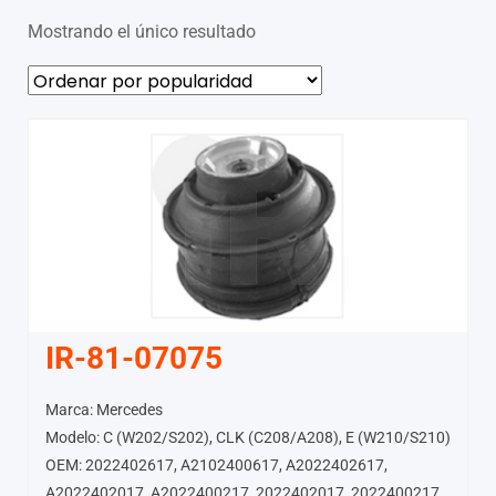
Mostrando el único resultado
IR-81-07075
Marca: Mercedes
Modelo: C (W202/S202), CLK (C208/A208), E (W210/S210)
OEM: 2022402617, A2102400617, A2022402617,
A2022402017, A2022400217, 2022402017, 2022400217,