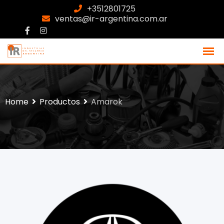
+3512801725
ventas@ir-argentina.com.ar
Home
Productos
Amarok