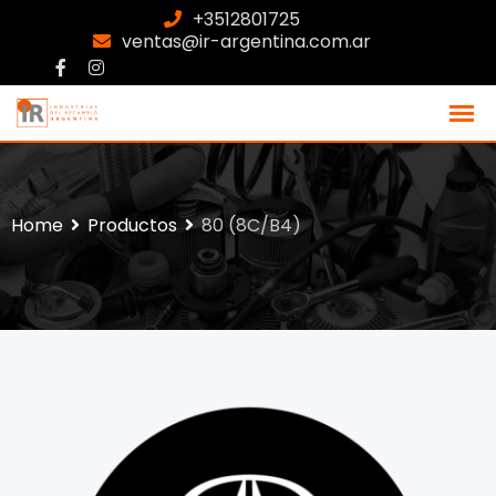
+3512801725
ventas@ir-argentina.com.ar
Home
Productos
80 (8C/B4)