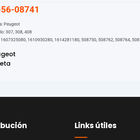
-56-08741
a: Peugeot
o: 307, 308, 408
 1607325080, 1610930280, 1614281180, 508750, 508762, 508764, 50
ugeot
leta
ibución
Links útiles