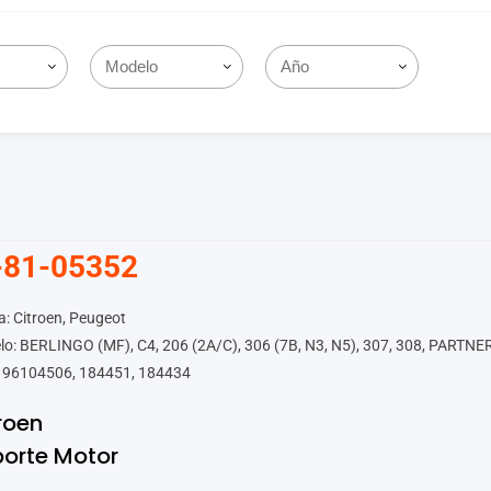
-81-05352
: Citroen, Peugeot
o: BERLINGO (MF), C4, 206 (2A/C), 306 (7B, N3, N5), 307, 308, PARTNE
 96104506, 184451, 184434
roen
orte Motor