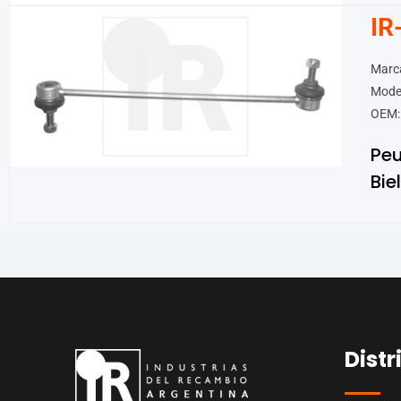
IR
Marc
Model
OEM:
Pe
Bie
Distr