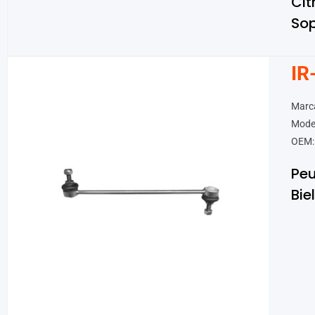
Cit
Sop
IR
Marc
Mode
OEM:
Pe
Bie