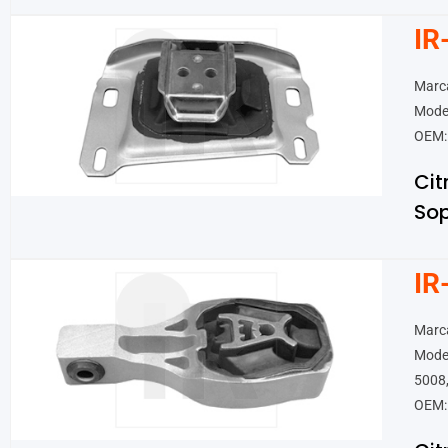
IR
Marca
Mode
OEM:
Cit
Sop
IR
Marca
Model
5008
OEM: