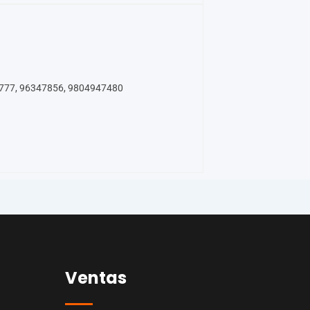
8777, 96347856, 9804947480
Ventas