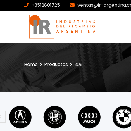
+3512801725
ventas@ir-argentina.c
Home
Productos
308