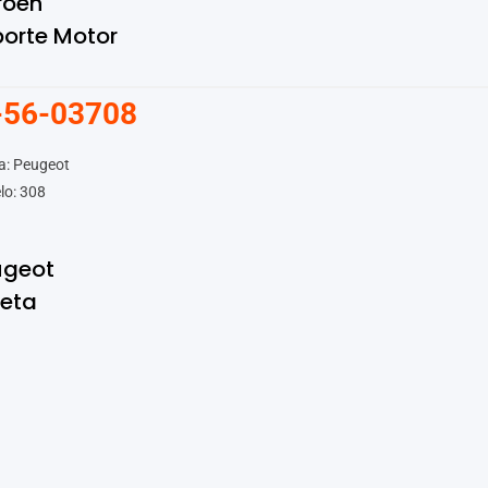
roen
orte Motor
-56-03708
a: Peugeot
lo: 308
ugeot
leta