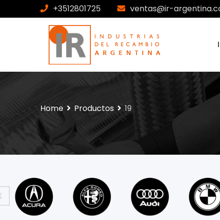
+3512801725
ventas@ir-argentina.c
Home
Productos
19