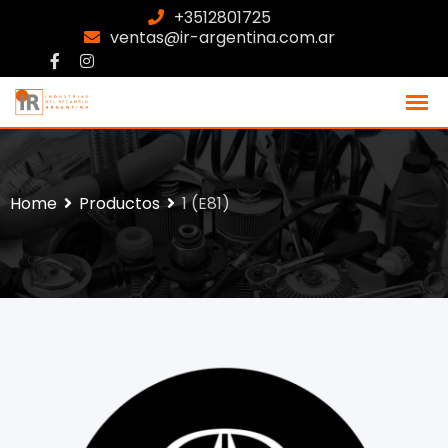
+3512801725
ventas@ir-argentina.com.ar
Home
Productos
1 (E81)