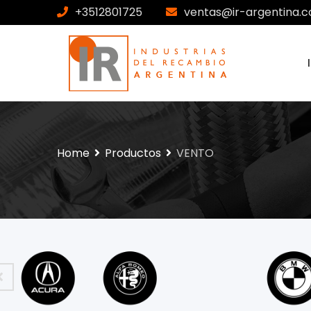
+3512801725
ventas@ir-argentina.c
Home
Productos
VENTO