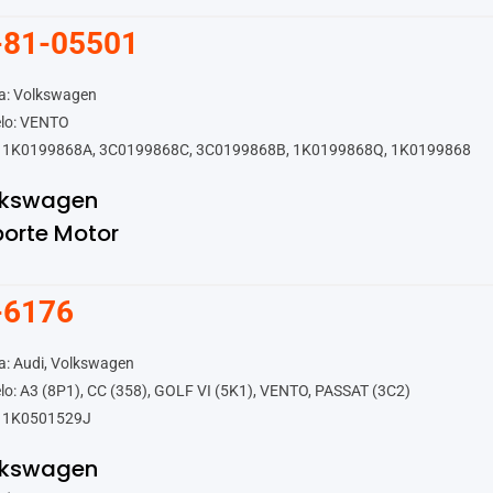
-81-05501
a: Volkswagen
lo: VENTO
 1K0199868A, 3C0199868C, 3C0199868B, 1K0199868Q, 1K0199868
lkswagen
orte Motor
-6176
a: Audi, Volkswagen
o: A3 (8P1), CC (358), GOLF VI (5K1), VENTO, PASSAT (3C2)
 1K0501529J
lkswagen