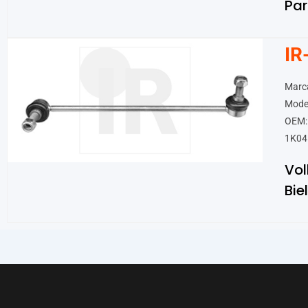
Par
IR
Marc
Model
OEM:
1K04
Vo
Bie