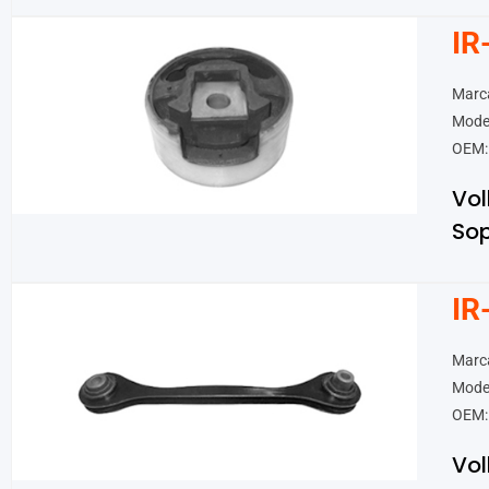
IR
Marc
Mode
OEM:
Vo
Sop
IR
Marc
Model
OEM:
Vo