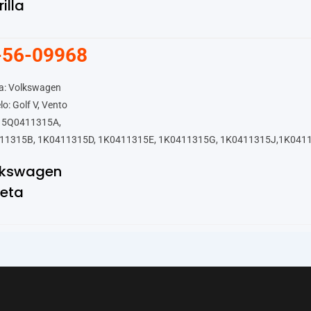
rilla
-56-09968
a: Volkswagen
o: Golf V, Vento
 5Q0411315A,
11315B, 1K0411315D, 1K0411315E, 1K0411315G, 1K0411315J,1K041
lkswagen
leta