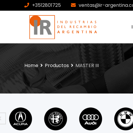
+3512801725
ventas@ir-argentina.c
Home
Productos
MASTER III