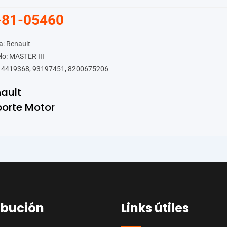
-81-05460
: Renault
o: MASTER III
 4419368, 93197451, 8200675206
ault
orte Motor
ibución
Links útiles