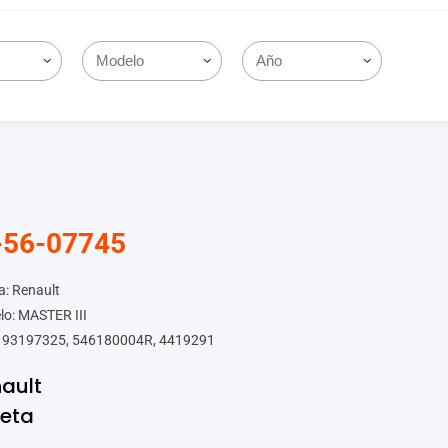
-56-07745
: Renault
o: MASTER III
 93197325, 546180004R, 4419291
ault
leta