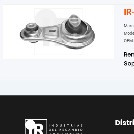
IR
Marca
Model
OEM:
Ren
Sop
Distr