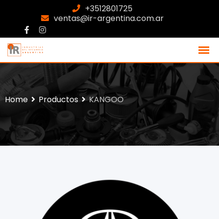
+3512801725
ventas@ir-argentina.com.ar
Home
Productos
KANGOO