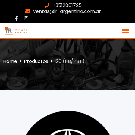
+3512801725
ventas@ir-argentina.com.ar
Home
Productos
i20 (PB/PBT)