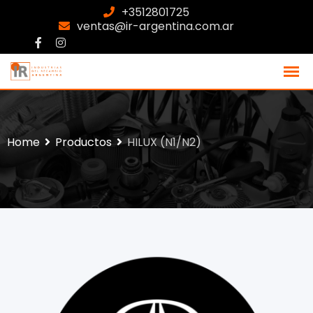
+3512801725
ventas@ir-argentina.com.ar
Home
Productos
HILUX (N1/N2)