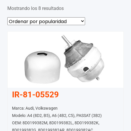
Mostrando los 8 resultados
IR-81-05529
Marca: Audi, Volkswagen
Modelo: A4 (8D2, B5), A6 (4B2, C5), PASSAT (3B2)
OEM: 8D0199382M, 8D0199382L, 8D0199382K,
8D0199382G, 8D0199382AR, 8D0199382AC,