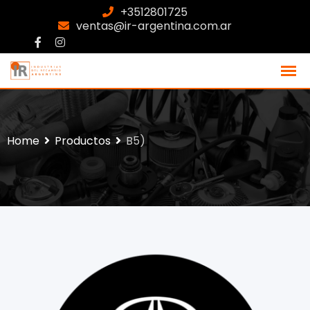
+3512801725
ventas@ir-argentina.com.ar
Home
Productos
B5)