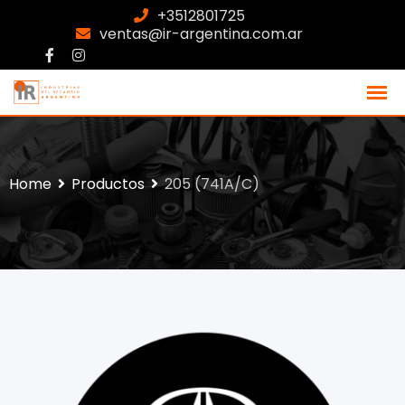
+3512801725
ventas@ir-argentina.com.ar
Home
Productos
205 (741A/C)