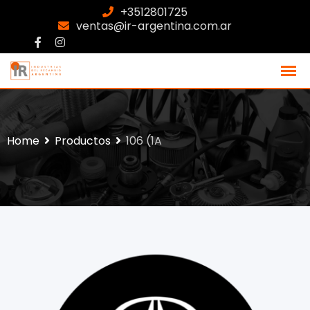
+3512801725
ventas@ir-argentina.com.ar
Home
Productos
106 (1A