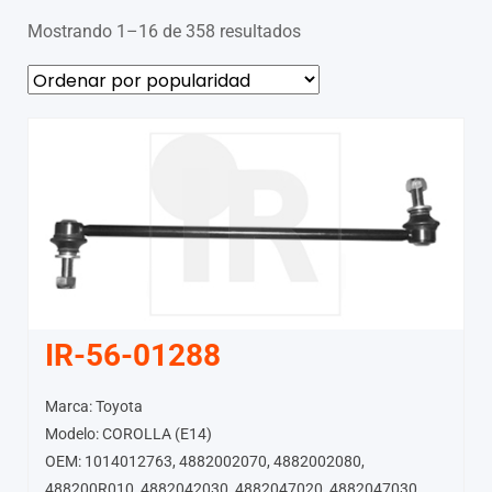
Mostrando 1–16 de 358 resultados
IR-56-01288
Marca: Toyota
Modelo: COROLLA (E14)
OEM: 1014012763, 4882002070, 4882002080,
488200R010, 4882042030, 4882047020, 4882047030