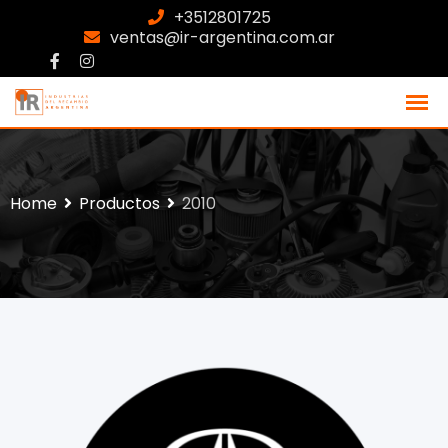
+3512801725
ventas@ir-argentina.com.ar
Home
Productos
2010