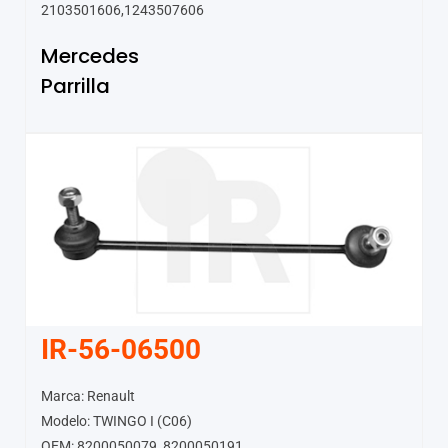
2103501606,1243507606
Mercedes
Parrilla
IR-56-06500
Marca: Renault
Modelo: TWINGO I (C06)
OEM: 8200050079, 8200050191