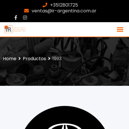
+3512801725
ventas@ir-argentina.com.ar
Home
Productos
1993