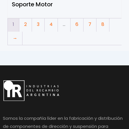
Soporte Motor
1
2
3
4
…
6
7
8
→
Somos la compañía líder en la fabricación y distribución
de componentes de dirección y suspensión para