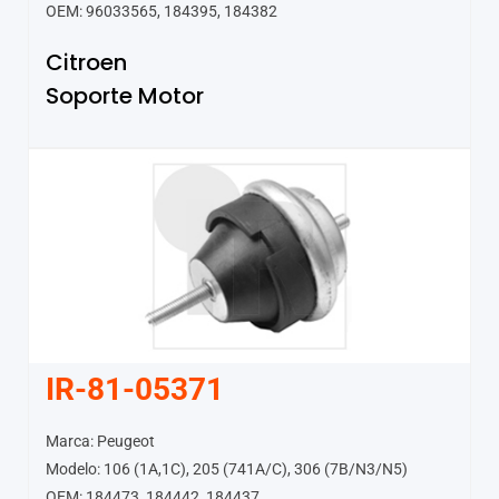
OEM: 96033565, 184395, 184382
Citroen
Soporte Motor
IR-81-05371
Marca: Peugeot
Modelo: 106 (1A,1C), 205 (741A/C), 306 (7B/N3/N5)
OEM: 184473, 184442, 184437