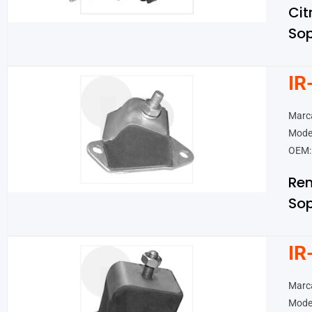
Cit
Sop
IR
Marca
Model
OEM:
Ren
Sop
IR
Marca
Model