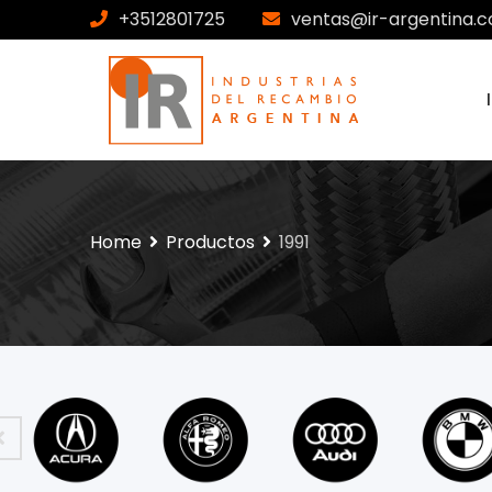
+3512801725
ventas@ir-argentina.c
Home
Productos
1991