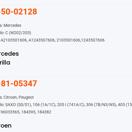
-50-02128
a: Mercedes
lo: C (W202/203)
 A2103501606, A1243507606, 2103501606,1243507606
rcedes
rilla
-81-05347
: Citroen, Peugeot
o: SAXO (S0/S1), 106 (1A/1C), 205 I (741A/C), 306 (7B/N3/N5), 405 (15
 96033565, 184395, 184382
roen