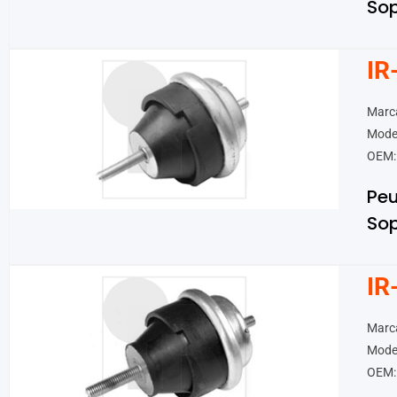
Sop
IR
Marc
Model
OEM:
Pe
Sop
IR
Marca
Model
OEM: