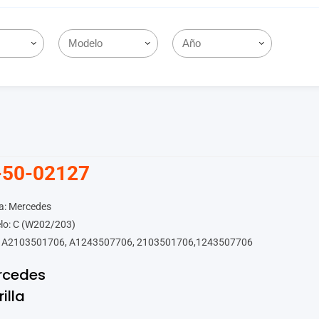
-50-02127
a: Mercedes
lo: C (W202/203)
 A2103501706, A1243507706, 2103501706,1243507706
rcedes
rilla