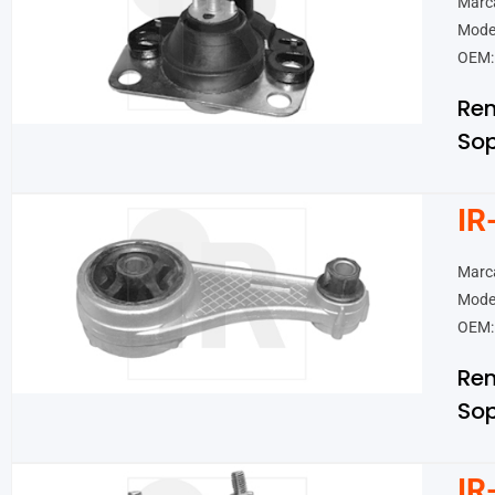
Marca
Model
OEM:
Ren
Sop
IR
Marca
Model
OEM:
Ren
Sop
IR