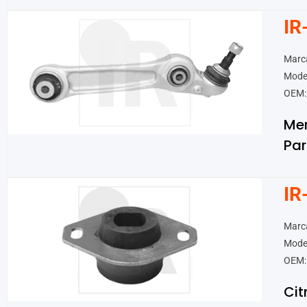
IR
Marc
Mode
OEM:
Me
Par
IR
Marca
Model
OEM:
Cit