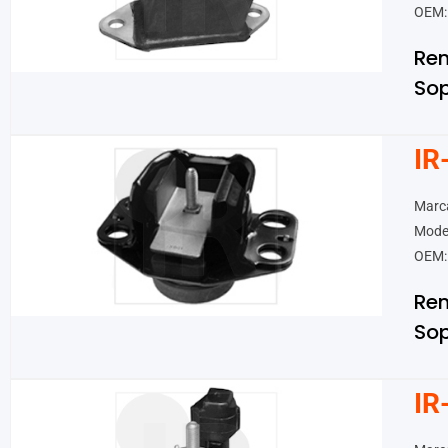
OEM:
Ren
Sop
IR
Marca
Mode
OEM:
Ren
Sop
IR