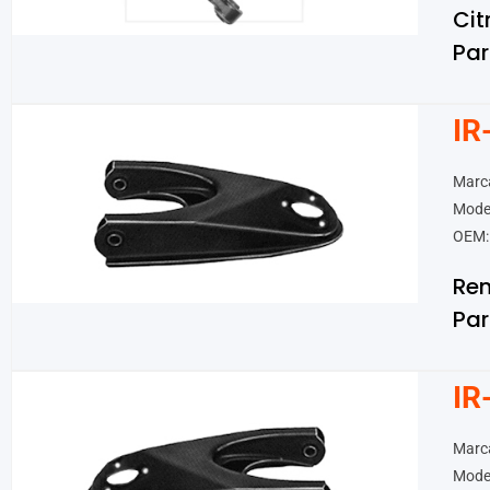
Cit
Par
IR
Marca
Model
OEM:
Ren
Par
IR
Marca
Model