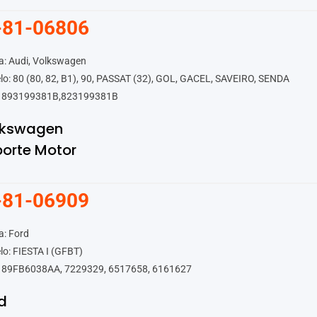
-81-06806
a: Audi, Volkswagen
o: 80 (80, 82, B1), 90, PASSAT (32), GOL, GACEL, SAVEIRO, SENDA
 893199381B,823199381B
lkswagen
orte Motor
-81-06909
a: Ford
o: FIESTA I (GFBT)
 89FB6038AA, 7229329, 6517658, 6161627
d