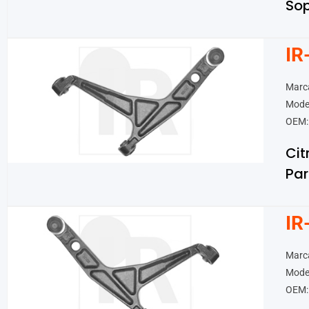
Sop
IR
Marca
Model
OEM:
Cit
Par
IR
Marca
Model
OEM: