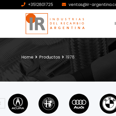
+3512801725
ventas@ir-argentina.c
Home
Productos
1978