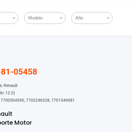
-81-05458
: Renault
o: 12 (I)
 7700504590, 7702246328, 7701349081
ault
orte Motor