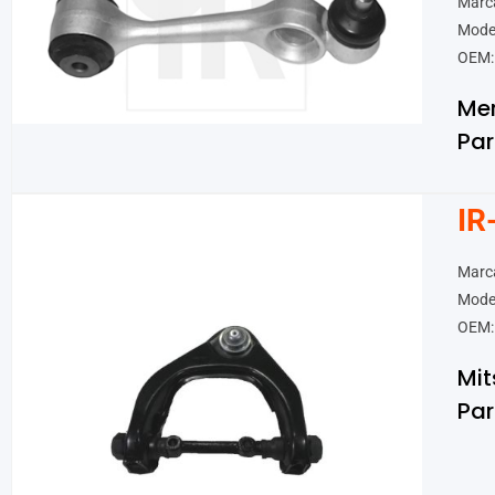
Marc
Mode
OEM:
Me
Par
IR
Marca
Mode
OEM:
Mit
Par