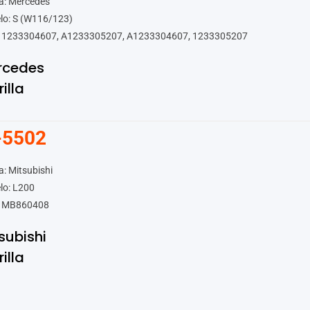
a: Mercedes
lo: S (W116/123)
 1233304607, A1233305207, A1233304607, 1233305207
rcedes
rilla
-5502
: Mitsubishi
lo: L200
 MB860408
subishi
rilla