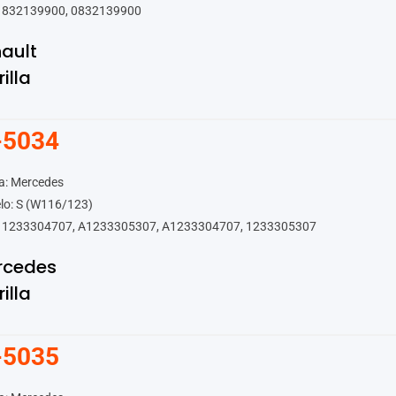
 832139900, 0832139900
ault
rilla
-5034
a: Mercedes
lo: S (W116/123)
 1233304707, A1233305307, A1233304707, 1233305307
rcedes
rilla
-5035