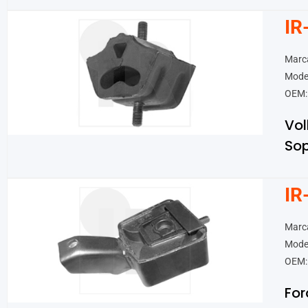
IR
Marc
Model
OEM:
Vo
Sop
IR
Marc
Model
OEM:
For