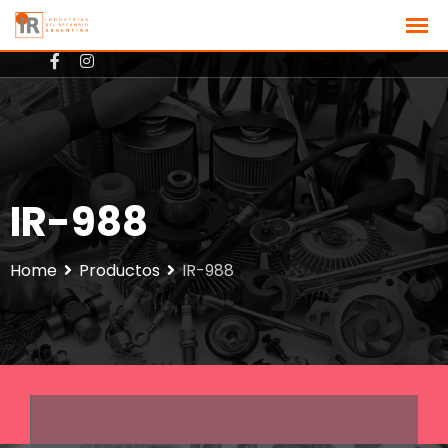
+3512801725
ventas@ir-argentina.com.ar
IR-988
Home
Productos
IR-988