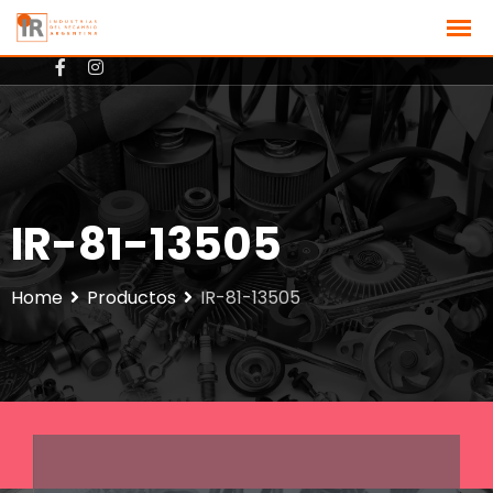
+3512801725
ventas@ir-argentina.com.ar
IR-81-13505
Home
Productos
IR-81-13505