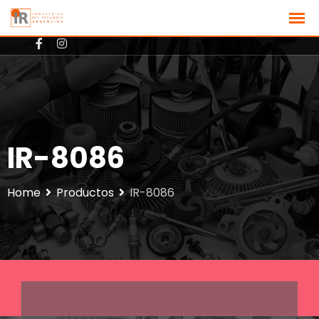
+3512801725
ventas@ir-argentina.com.ar
IR-8086
Home
Productos
IR-8086