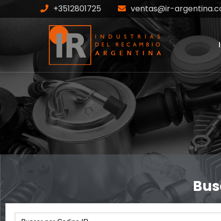
+3512801725
ventas@ir-argentina.c
IR-8043-S
Home
Productos
IR-8043-S
Bus
Search