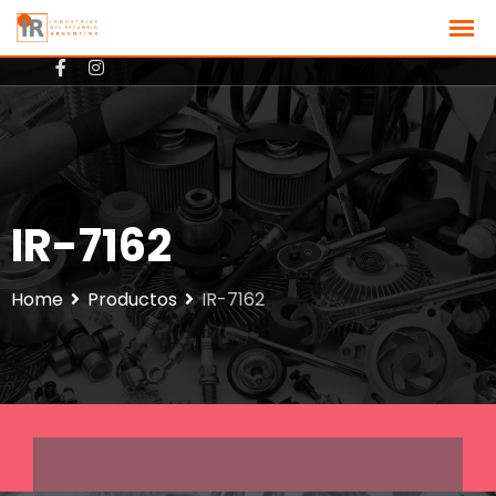
+3512801725
ventas@ir-argentina.com.ar
IR-7162
Home
Productos
IR-7162