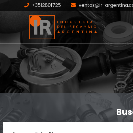
+3512801725
ventas@ir-argentina.c
IR-7136
Home
Productos
IR-7136
Bus
Search