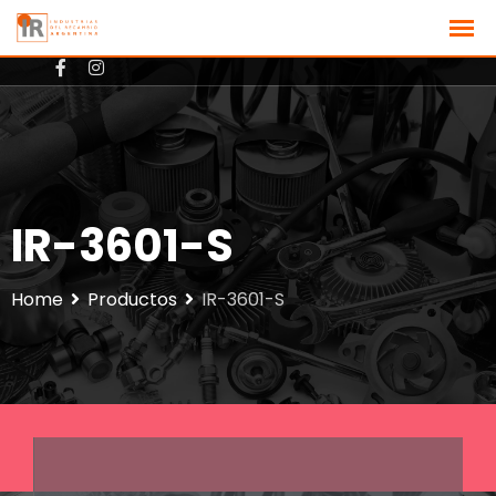
+3512801725
ventas@ir-argentina.com.ar
IR-3601-S
Home
Productos
IR-3601-S