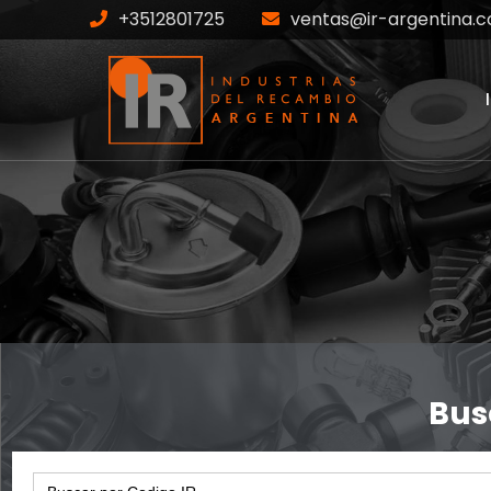
+3512801725
ventas@ir-argentina.c
IR-3206-S
Home
Productos
IR-3206-S
Bus
Search