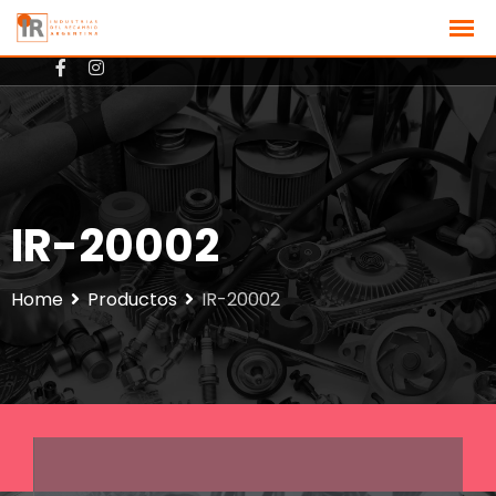
+3512801725
ventas@ir-argentina.com.ar
IR-20002
Home
Productos
IR-20002