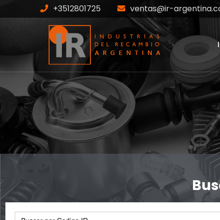
+3512801725
ventas@ir-argentina.c
IR-81-05567
Home
Productos
IR-81-05567
Bus
Search