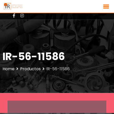
+3512801725
ventas@ir-argentina.com.ar
IR-56-11586
Home
Productos
IR-56-11586